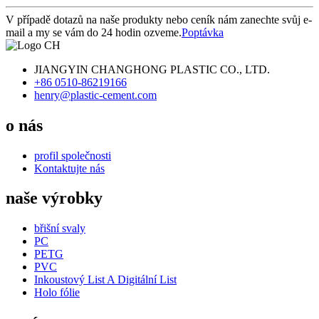
V případě dotazů na naše produkty nebo ceník nám zanechte svůj e-
mail a my se vám do 24 hodin ozveme.
Poptávka
JIANGYIN CHANGHONG PLASTIC CO., LTD.
+86 0510-86219166
henry@plastic-cement.com
o nás
profil společnosti
Kontaktujte nás
naše výrobky
břišní svaly
PC
PETG
PVC
Inkoustový List A Digitální List
Holo fólie