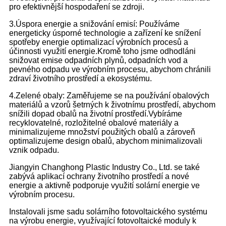
pro efektivnější hospodaření se zdroji.
3.Úspora energie a snižování emisí: Používáme
energeticky úsporné technologie a zařízení ke snížení
spotřeby energie optimalizací výrobních procesů a
účinnosti využití energie.Kromě toho jsme odhodláni
snižovat emise odpadních plynů, odpadních vod a
pevného odpadu ve výrobním procesu, abychom chránili
zdraví životního prostředí a ekosystému.
4.Zelené obaly: Zaměřujeme se na používání obalových
materiálů a vzorů šetrných k životnímu prostředí, abychom
snížili dopad obalů na životní prostředí.Vybíráme
recyklovatelné, rozložitelné obalové materiály a
minimalizujeme množství použitých obalů a zároveň
optimalizujeme design obalů, abychom minimalizovali
vznik odpadu.
Jiangyin Changhong Plastic Industry Co., Ltd. se také
zabývá aplikací ochrany životního prostředí a nové
energie a aktivně podporuje využití solární energie ve
výrobním procesu.
Instalovali jsme sadu solárního fotovoltaického systému
na výrobu energie, využívající fotovoltaické moduly k