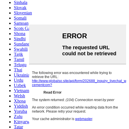
Sinhala
Slovak
Slovenian
Somali
Samoan
Scots Gaelic
Shona
Sindhi
Sundanese
Swahili
Tajik
Tamil
Telugu
Thai
Ukrainian
Urdu
Uzbek
Vietnamese
Welsh
Xhosa
Yiddish
Yoruba
Zulu
Kinyarwanda
Tatar