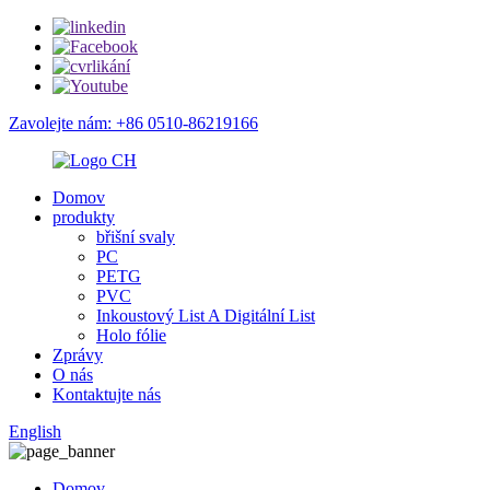
Zavolejte nám: +86 0510-86219166
Domov
produkty
břišní svaly
PC
PETG
PVC
Inkoustový List A Digitální List
Holo fólie
Zprávy
O nás
Kontaktujte nás
English
Domov