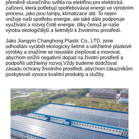
přeměně slunečního světla na elektřinu pro elektrická
zařízení, která potřebují spotřebovávat energii ve výrobním
procesu, jako jsou lampy, klimatizace atd. To nejen
snižuje naši spotřebu energie, ale také dále podporuje
využívání a rozvoj čisté energie, díky čemuž je naše
výroba ekologičtější a šetrnější k životnímu prostředí.
Jako Jiangyin Changhong Plastic Co., LTD. jsme
odhodláni vyrábět ekologicky šetrné a udržitelné plastové
výrobky a snažíme se neustále zlepšovat a inovovat,
abychom snížili negativní dopad na životní prostředí a
podpořili udržitelný rozvoj.Vždy budeme dodržovat
zásadu ochrany životního prostředí, abychom zákazníkům
poskytovali vysoce kvalitní produkty a služby.