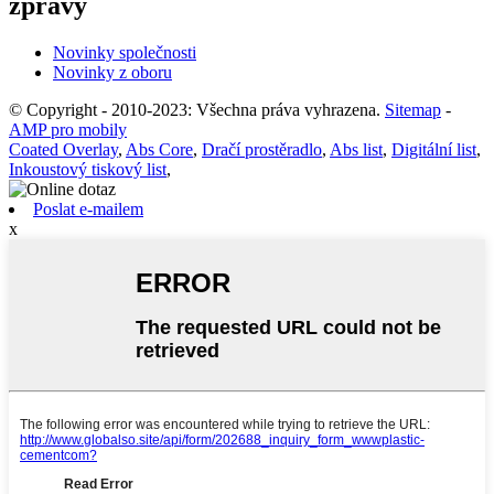
zprávy
Novinky společnosti
Novinky z oboru
© Copyright - 2010-2023: Všechna práva vyhrazena.
Sitemap
-
AMP pro mobily
Coated Overlay
,
Abs Core
,
Dračí prostěradlo
,
Abs list
,
Digitální list
,
Inkoustový tiskový list
,
Poslat e-mailem
x